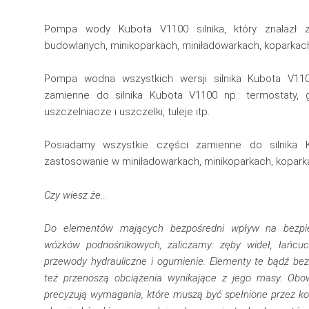
Pompa wody Kubota V1100 silnika, który znalazł
budowlanych, minikoparkach, miniładowarkach, koparkac
Pompa wodna wszystkich wersji silnika Kubota V11
zamienne do silnika Kubota V1100 np.: termostaty, g
uszczelniacze i uszczelki, tuleje itp.
Posiadamy wszystkie części zamienne do silnika K
zastosowanie w miniładowarkach, minikoparkach, kopark
Czy wiesz że…
Do elementów mających bezpośredni wpływ na bezpie
wózków podnośnikowych, zaliczamy: zęby wideł, łańcu
przewody hydrauliczne i ogumienie. Elementy te bądź bez
też przenoszą obciążenia wynikające z jego masy. Ob
precyzują wymagania, które muszą być spełnione przez ko