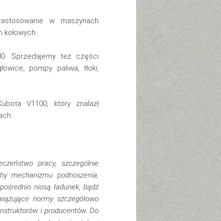
 zastosowanie w maszynach
h kołowych.
00. Sprzedajemy też części
łowice, pompy paliwa, tłoki,
ubota V1100, który znalazł
ach.
czeństwo pracy, szczególnie
chy mechanizmu podnoszenia,
pośrednio niosą ładunek, bądź
owiązujące normy szczegółowo
nstruktorów i producentów. Do