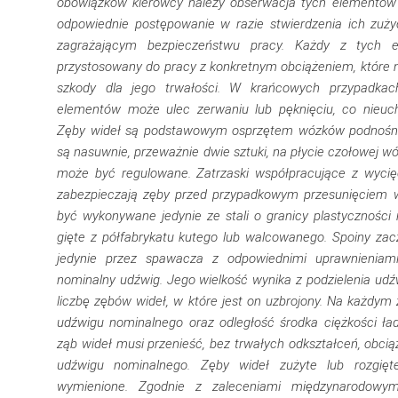
obowiązków kierowcy należy obserwacja tych elementów 
odpowiednie postępowanie w razie stwierdzenia ich zuży
zagrażającym bezpieczeństwu pracy. Każdy z tych 
przystosowany do pracy z konkretnym obciążeniem, które 
szkody dla jego trwałości. W krańcowych przypadkac
elementów może ulec zerwaniu lub pęknięciu, co nieuc
Zęby wideł są podstawowym osprzętem wózków podnośni
są nasuwnie, przeważnie dwie sztuki, na płycie czołowej w
może być regulowane. Zatrzaski współpracujące z wycię
zabezpieczają zęby przed przypadkowym przesunięciem w
być wykonywane jedynie ze stali o granicy plastyczności 
gięte z półfabrykatu kutego lub walcowanego. Spoiny 
jedynie przez spawacza z odpowiednimi uprawnienia
nominalny udźwig. Jego wielkość wynika z podzielenia ud
liczbę zębów wideł, w które jest on uzbrojony. Na każdym 
udźwigu nominalnego oraz odległość środka ciężkości ła
ząb wideł musi przenieść, bez trwałych odkształceń, obcią
udźwigu nominalnego. Zęby wideł zużyte lub rozgię
wymienione. Zgodnie z zaleceniami międzynarodowym