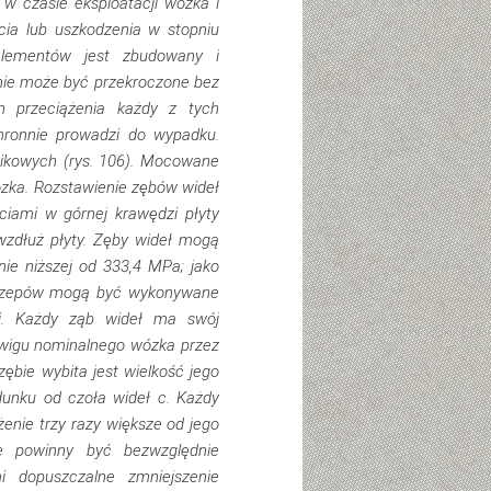
w czasie eksploatacji wózka i
cia lub uszkodzenia w stopniu
elementów jest zbudowany i
nie może być przekroczone bez
h przeciążenia każdy z tych
hronnie prowadzi do wypadku.
kowych (rys. 106). Mocowane
ózka. Rozstawienie zębów wideł
ciami w górnej krawędzi płyty
zdłuż płyty. Zęby wideł mogą
nie niższej od 333,4 MPa; jako
zaczepów mogą być wykonywane
mi. Każdy ząb wideł ma swój
źwigu nominalnego wózka przez
zębie wybita jest wielkość jego
dunku od czoła wideł c. Każdy
żenie trzy razy większe od jego
te powinny być bezwzględnie
i dopuszczalne zmniejszenie