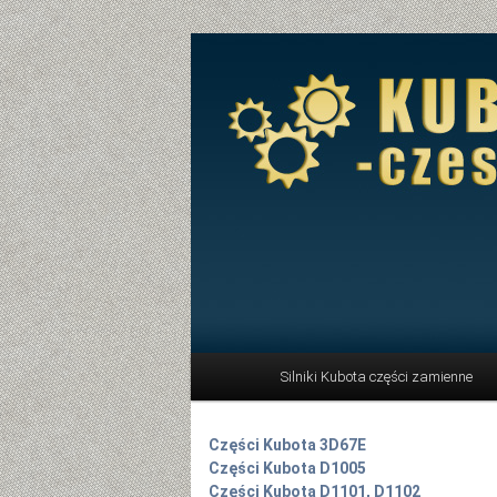
Menu główne
Silniki Kubota części zamienne
Przeskocz do tekstu
Części Kubota 3D67E
Części Kubota D1005
Części Kubota D1101, D1102