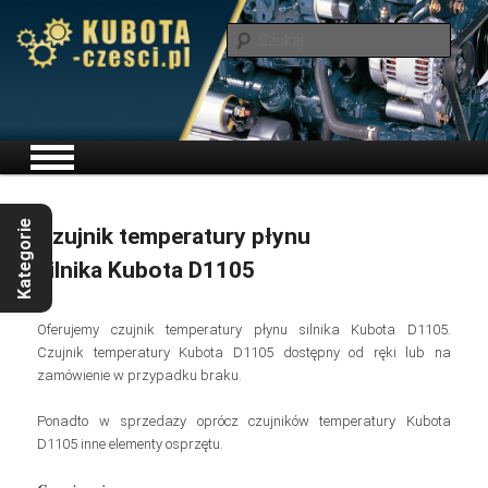
Szuka
Menu główne
Przeskocz do tekstu
Czujnik temperatury płynu
silnika Kubota D1105
Oferujemy czujnik temperatury płynu silnika Kubota D1105.
Czujnik temperatury Kubota D1105 dostępny od ręki lub na
zamówienie w przypadku braku.
Ponadto w sprzedaży oprócz czujników temperatury Kubota
D1105 inne elementy osprzętu.