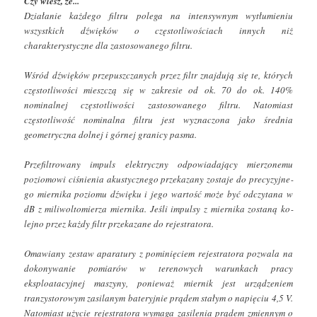
Działanie każdego filtru polega na intensywnym wytłumieniu
wszystkich dźwięków o częstotli­wościach innych niż
charakterystyczne dla za­stosowanego filtru.
Wśród dźwięków przepuszczanych przez filtr znajdują się te, których
częstotliwości mieszczą się w zakresie od ok. 70 do ok. 140%
nominalnej częstotliwości zastosowanego filtru. Natomiast
częstotliwość nominalna filtru jest wyznaczona jako średnia
geometryczna dolnej i górnej gra­nicy pasma.
Przefiltrowany impuls elektryczny odpowiadający mierzonemu
poziomowi ciśnienia akustycznego przekazany zostaje do precyzyjne­
go miernika poziomu dźwięku i jego wartość może być odczytana w
dB z miliwoltomierza miernika. Jeśli impulsy z miernika zostaną ko­
lejno przez każdy filtr przekazane do rejestrato­ra.
Omawiany zestaw aparatury z pominięciem re­jestratora pozwala na
dokonywanie pomiarów w terenowych warunkach pracy
eksploatacyj­nej maszyny, ponieważ miernik jest urządze­niem
tranzystorowym zasilanym bateryjnie prą­dem stałym o napięciu 4,5 V.
Natomiast użycie rejestratora wymaga zasilenia prądem zmien­nym o