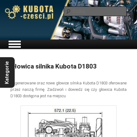
Szuka
Menu główne
Przeskocz do tekstu
Głowica silnika Kubota D1803
Regenerowane oraz nowe głowice silnika Kubota D1803 oferowane
przez naszą firmę. Zadzwoń i dowiedz się czy głowica Kubota
D1803 dostępna jest na miejscu.