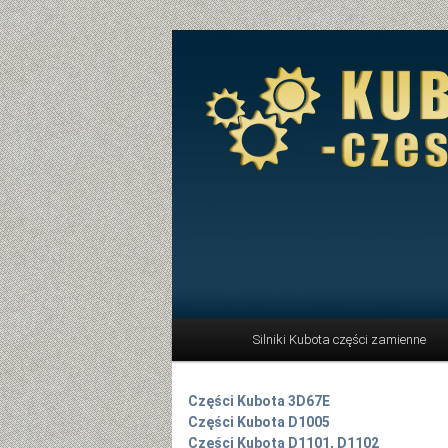
Menu główne
Silniki Kubota części zamienne
Przeskocz do tekstu
Części Kubota 3D67E
Części Kubota D1005
Części Kubota D1101, D1102