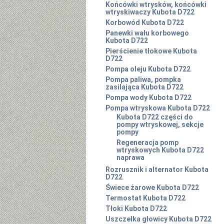
Końcówki wtrysków, końcówki
wtryskiwaczy Kubota D722
Korbowód Kubota D722
Panewki wału korbowego
Kubota D722
Pierścienie tłokowe Kubota
D722
Pompa oleju Kubota D722
Pompa paliwa, pompka
zasilająca Kubota D722
Pompa wody Kubota D722
Pompa wtryskowa Kubota D722
Kubota D722 części do
pompy wtryskowej, sekcje
pompy
Regeneracja pomp
wtryskowych Kubota D722
naprawa
Rozrusznik i alternator Kubota
D722
Świece żarowe Kubota D722
Termostat Kubota D722
Tłoki Kubota D722
Uszczelka głowicy Kubota D722