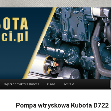
Części do traktora Kubota
O nas
Kontakt
Pompa wtryskowa Kubota D722