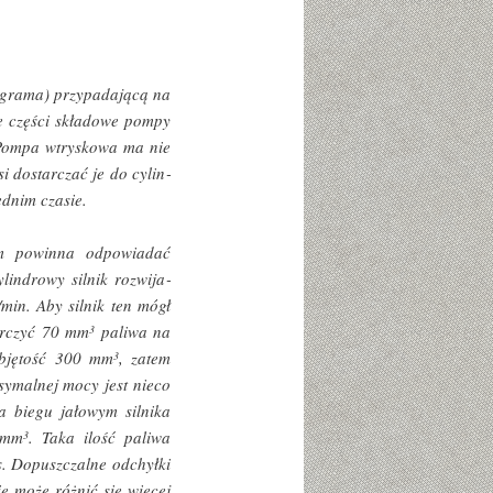
i grama) przypadającą na
ie części składowe pompy
Pompa wtryskowa ma nie
i dostarczać je do cylin­
dnim czasie.
om powinna odpowiadać
indrowy silnik rozwija­
in. Aby silnik ten mógł
arczyć 70 mm
paliwa na
3
objętość 300 mm
, zatem
3
symalnej mocy jest nieco
Na biegu jałowym silnika
 mm
. Taka ilość paliwa
3
s. Dopuszczalne odchyłki
e może różnić się więcej