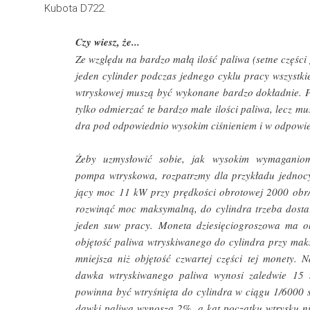
Kubota D722.
Ze względu na bardzo małą ilość paliwa (setne częśc
jeden cylinder podczas jednego cyklu pracy wszystk
wtryskowej muszą być wykonane bardzo dokładnie. 
tylko odmierzać te bardzo małe ilości paliwa, lecz mus
dra pod odpowiednio wysokim ciśnieniem i w odpowie
Żeby uzmysłowić sobie, jak wysokim wymagani
pompa wtryskowa, rozpatrzmy dla przykładu jednocyl
jący moc 11 kW przy prędkości obrotowej 2000 obr/m
rozwinąć moc maksymalną, do cylindra trzeba dost
jeden suw pracy. Moneta dziesięciogroszowa ma 
objętość paliwa wtryskiwanego do cylindra przy mak
mniejsza niż objętość czwartej części tej monety. 
dawka wtryskiwanego paliwa wynosi zaledwie 15
powinna być wtryśnięta do cylindra w ciągu 1/6000 
dawki paliwa wynoszą 2%, a kąt początku wtrysku ni