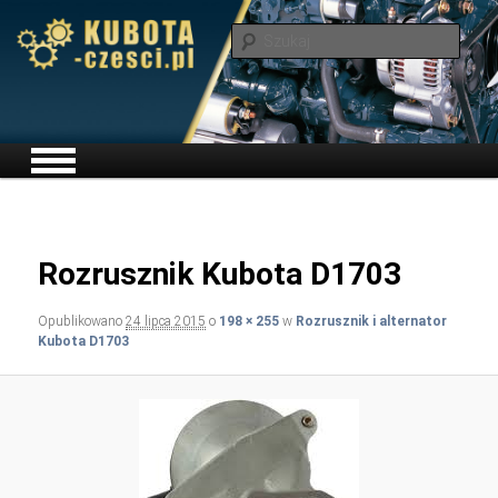
Szuka
Menu główne
Przeskocz do tekstu
Nawiga
Rozrusznik Kubota D1703
obrazk
Opublikowano
24 lipca 2015
o
198 × 255
w
Rozrusznik i alternator
Kubota D1703